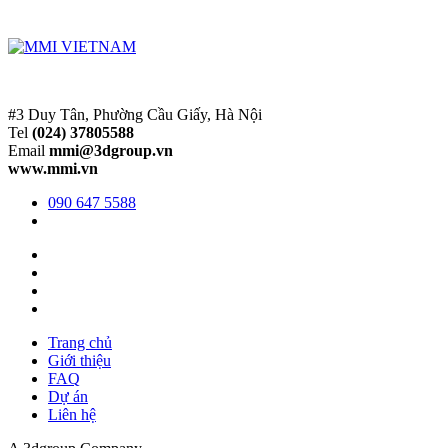
#3 Duy Tân, Phường Cầu Giấy, Hà Nội
Tel
(024) 37805588
Email
mmi@3dgroup.vn
www.mmi.vn
090 647 5588
Trang chủ
Giới thiệu
FAQ
Dự án
Liên hệ