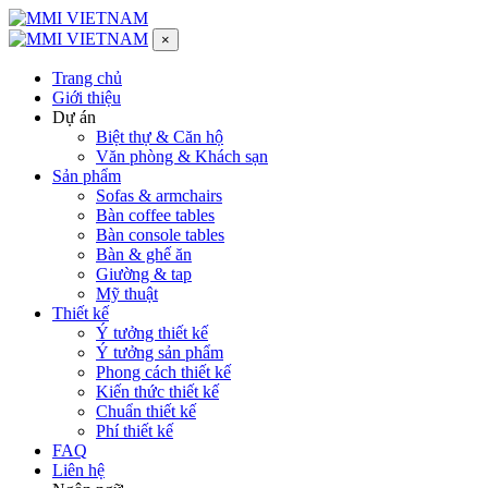
×
Trang chủ
Giới thiệu
Dự án
Biệt thự & Căn hộ
Văn phòng & Khách sạn
Sản phẩm
Sofas & armchairs
Bàn coffee tables
Bàn console tables
Bàn & ghế ăn
Giường & tap
Mỹ thuật
Thiết kế
Ý tưởng thiết kế
Ý tưởng sản phẩm
Phong cách thiết kế
Kiến thức thiết kế
Chuẩn thiết kế
Phí thiết kế
FAQ
Liên hệ