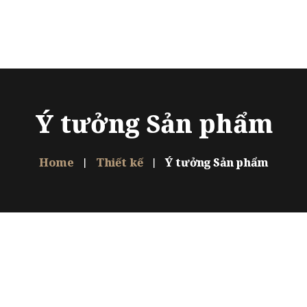
Trang chủ
Giới thiệu
Dự án
Ý tưởng Sản phẩm
Sản phẩm
Thiết kế
Home
Thiết kế
Ý tưởng Sản phẩm
FAQ
Liên hệ
Ngôn ngữ