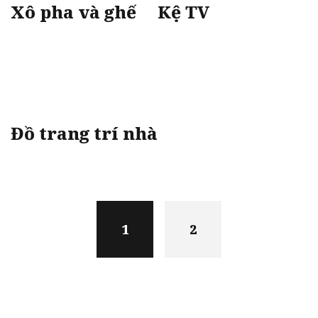
Xô pha và ghế
Kệ TV
Đồ trang trí nhà
Posts
navigation
1
2