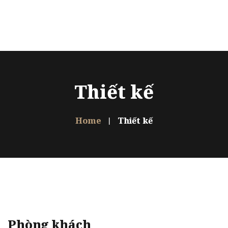
Trang chủ
Giới thiệu
Dự án
Thiết kế
Sản phẩm
Home
Thiết kế
Thiết kế
FAQ
Liên hệ
Ngôn ngữ
Phòng khách