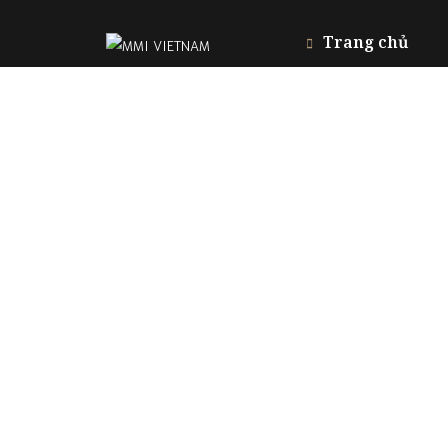
Trang chủ
Giới thiệu
FAQ
#3 Duy Tân, Phường Cầu Giấy, Hà Nội
Dự án
Tel
(024) 37805588
Email
mmi@3dgroup.vn
Liên hệ
www.mmi.vn
090 647 5588