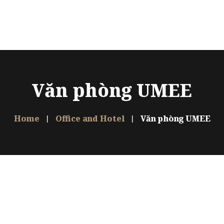
Home
About
Project
Văn phòng UMEE
Sản phẩm
Design
Home
Office and Hotel
Văn phòng UMEE
FAQ
Contact
Language