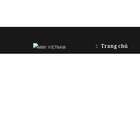
Trang chủ
Giới thiệu
FAQ
#3 Duy Tân, Phường Cầu Giấy, Hà Nội
Dự án
Tel
(024) 37805588
Email
mmi@3dgroup.vn
Liên hệ
www.mmi.vn
090 647 5588