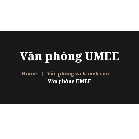
Trang chủ
Giới thiệu
Dự án
Văn phòng UMEE
Sản phẩm
Thiết kế
Home
Văn phòng và khách sạn
Văn phòng UMEE
FAQ
Liên hệ
Ngôn ngữ