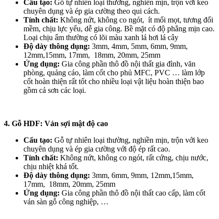
Cấu tạo:
Gỗ tự nhiên loại thường, nghiền mịn, trộn với keo
chuyên dụng và ép gia cường theo qui cách.
Tính chất:
Không nứt, không co ngót, ít mối mọt, tương đối
mềm, chịu lực yếu, dễ gia công. Bề mặt có độ phẳng mịn cao.
Loại chịu ẩm thường có lõi màu xanh lá hơi lá cây
Độ dày thông dụng:
3mm, 4mm, 5mm, 6mm, 9mm,
12mm,15mm, 17mm, 18mm, 20mm, 25mm
Ứng dụng:
Gia công phần thô đồ nội thất gia đình, văn
phòng, quảng cáo, làm cốt cho phủ MFC, PVC … làm lớp
cốt hoàn thiện rất tốt cho nhiều loại vật liệu hoàn thiện bao
gồm cả sơn các loại.
4. Gỗ HDF: Ván sợi mật độ cao
Cấu tạo:
Gỗ tự nhiên loại thường, nghiền mịn, trộn với keo
chuyên dụng và ép gia cường với độ ép rất cao.
Tính chất:
Không nứt, không co ngót, rất cứng, chịu nước,
chịu nhiệt khá tốt.
Độ dày thông dụng:
3mm, 6mm, 9mm, 12mm,15mm,
17mm, 18mm, 20mm, 25mm
Ứng dụng:
Gia công phần thô đồ nội thất cao cấp, làm cốt
ván sàn gỗ công nghiệp, …