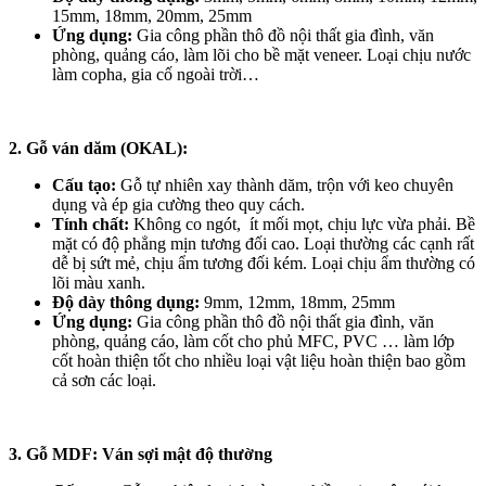
15mm, 18mm, 20mm, 25mm
Ứng dụng:
Gia công phần thô đồ nội thất gia đình, văn
phòng, quảng cáo, làm lõi cho bề mặt veneer. Loại chịu nước
làm copha, gia cố ngoài trời…
2. Gỗ ván dăm (OKAL):
Cấu tạo:
Gỗ tự nhiên xay thành dăm, trộn với keo chuyên
dụng và ép gia cường theo quy cách.
Tính chất:
Không co ngót, ít mối mọt, chịu lực vừa phải. Bề
mặt có độ phẳng mịn tương đối cao. Loại thường các cạnh rất
dễ bị sứt mẻ, chịu ẩm tương đối kém. Loại chịu ẩm thường có
lõi màu xanh.
Độ dày thông dụng:
9mm, 12mm, 18mm, 25mm
Ứng dụng:
Gia công phần thô đồ nội thất gia đình, văn
phòng, quảng cáo, làm cốt cho phủ MFC, PVC … làm lớp
cốt hoàn thiện tốt cho nhiều loại vật liệu hoàn thiện bao gồm
cả sơn các loại.
3. Gỗ MDF: Ván sợi mật độ thường