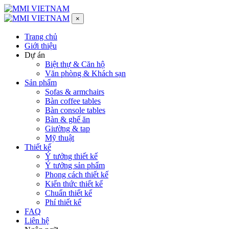
×
Trang chủ
Giới thiệu
Dự án
Biệt thự & Căn hộ
Văn phòng & Khách sạn
Sản phẩm
Sofas & armchairs
Bàn coffee tables
Bàn console tables
Bàn & ghế ăn
Giường & tap
Mỹ thuật
Thiết kế
Ý tưởng thiết kế
Ý tưởng sản phẩm
Phong cách thiết kế
Kiến thức thiết kế
Chuẩn thiết kế
Phí thiết kế
FAQ
Liên hệ