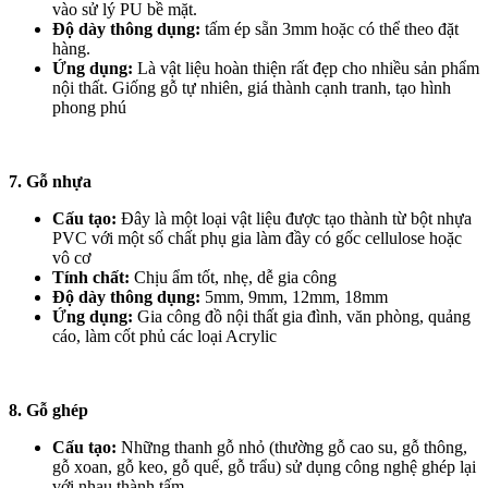
vào sử lý PU bề mặt.
Độ dày thông dụng:
tấm ép sẵn 3mm hoặc có thể theo đặt
hàng.
Ứng dụng:
Là vật liệu hoàn thiện rất đẹp cho nhiều sản phẩm
nội thất. Giống gỗ tự nhiên, giá thành cạnh tranh, tạo hình
phong phú
7. Gỗ nhựa
Cấu tạo:
Đây là một loại vật liệu được tạo thành từ bột nhựa
PVC với một số chất phụ gia làm đầy có gốc cellulose hoặc
vô cơ
Tính chất:
Chịu ẩm tốt, nhẹ, dễ gia công
Độ dày thông dụng:
5mm, 9mm, 12mm, 18mm
Ứng dụng:
Gia công đồ nội thất gia đình, văn phòng, quảng
cáo, làm cốt phủ các loại Acrylic
8. Gỗ ghép
Cấu tạo:
Những thanh gỗ nhỏ (thường gỗ cao su, gỗ thông,
gỗ xoan, gỗ keo, gỗ quế, gỗ trẩu) sử dụng công nghệ ghép lại
với nhau thành tấm