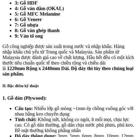
3: Gỗ HDF
4: Gỗ ván dăm (OKAL)
5: Gỗ MFC Melamine
6: Gỗ Veneer
7: Gỗ nhựa
8: Gỗ ván ghép thanh
9: Ván tổ ong
Gỗ công nghiệp được sản xuất trong nước và nhập khẩu. Hàng
nhập khẩu chủ yếu từ Trung quốc và Malaysia. Sản phẩm từ
Malaysia được đánh giá cao về chất lượng. Hầu hết đều có một kích
thước tiêu chuẩn quốc tế theo chiều rộng và chiều dài
là
1220mm Rộng x 2440mm Dài. Độ dày thì tùy theo chủng loại
sản phẩm.
II. Đặc điểm kỹ thuật
1. Gỗ dán (Plywood):
Cấu tạo:
Nhiều lớp gỗ mỏng ~1mm ép chồng vuông góc với
nhau bằng keo chuyên dụng
Tính chất:
Không nứt, không co ngót, ít mối mọt, chịu lực
cao. Có gỗ dán thường, gỗ dán chịu nước phủ phim, phủ keo.
Bề mặt thường không phẳng nhẵn
Độ dày thông dụng:
3mm, 5mm, 6mm, 8mm, 10mm, 12mm,