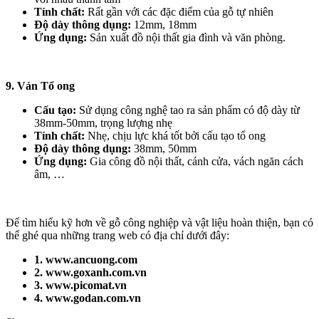
Tính chất:
Rất gần với các đặc điểm của gỗ tự nhiên
Độ dày thông dụng:
12mm, 18mm
Ứng dụng:
Sản xuất đồ nội thất gia đình và văn phòng.
9. Ván Tổ ong
Cấu tạo:
Sử dụng công nghệ tao ra sản phẩm có độ dày từ
38mm-50mm, trọng lượng nhẹ
Tính chất:
Nhẹ, chịu lực khá tốt bởi cấu tạo tổ ong
Độ dày thông dụng:
38mm, 50mm
Ứng dụng:
Gia công đồ nội thất, cánh cửa, vách ngăn cách
âm, …
Để tìm hiểu kỹ hơn về gỗ công nghiệp và vật liệu hoàn thiện, bạn có
thể ghé qua những trang web có địa chỉ dưới đây:
1. www.ancuong.com
2. www.goxanh.com.vn
3. www.picomat.vn
4. www.godan.com.vn