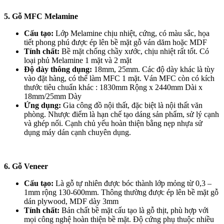
5. Gỗ MFC Melamine
Cấu tạo:
Lớp Melamine chịu nhiệt, cứng, có màu sắc, họa
tiết phong phú được ép lên bề mặt gỗ ván dăm hoặc MDF
Tính chất:
Bề mặt chống chầy xước, chịu nhiệt rất tốt. Có
loại phủ Melamine 1 mặt và 2 mặt
Độ dày thông dụng:
18mm, 25mm. Các độ dày khác là tùy
vào đặt hàng, có thể làm MFC 1 mặt. Ván MFC còn có kích
thước tiêu chuẩn khác : 1830mm Rộng x 2440mm Dài x
18mm/25mm Dày
Ứng dụng:
Gia công đồ nội thất, đặc biệt là nội thất văn
phòng. Nhược điểm là hạn chế tạo dáng sản phẩm, sử lý cạnh
và ghép nối. Cạnh chủ yếu hoàn thiện bằng nẹp nhựa sử
dụng máy dán cạnh chuyên dụng.
6. Gỗ Veneer
Cấu tạo:
Là gỗ tự nhiên được bóc thành lớp mỏng từ 0,3 –
1mm rộng 130-600mm. Thông thường được ép lên bề mặt gỗ
dán plywood, MDF dày 3mm
Tính chất:
Bản chất bề mặt cấu tạo là gỗ thịt, phù hợp với
mọi công nghệ hoàn thiện bề mặt. Độ cứng phụ thuộc nhiều